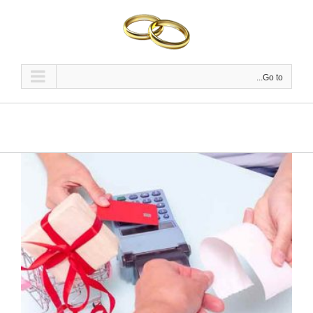
Ski
t
conten
Go to...