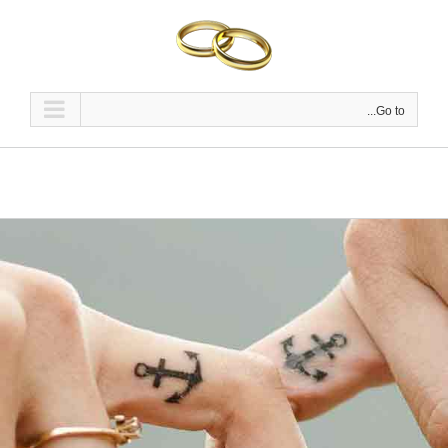
Ski
t
conten
Go to...