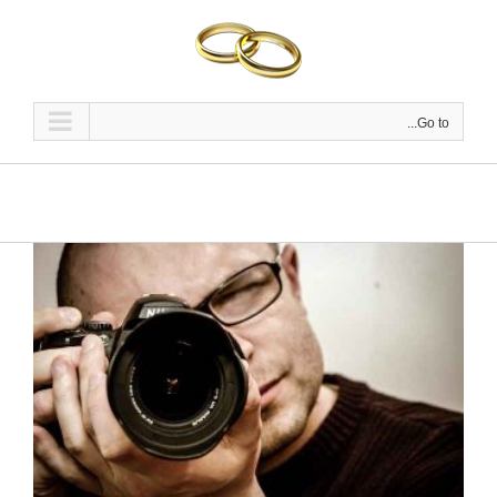
Ski
t
conten
Go to...