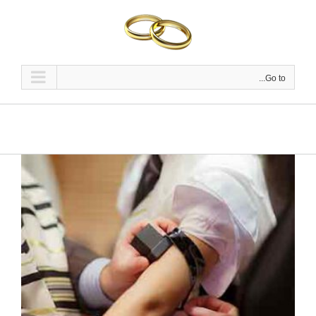
Ski
t
conten
Go to...