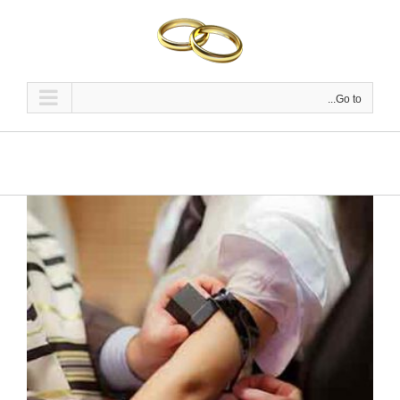
Ski
t
conten
Go to...