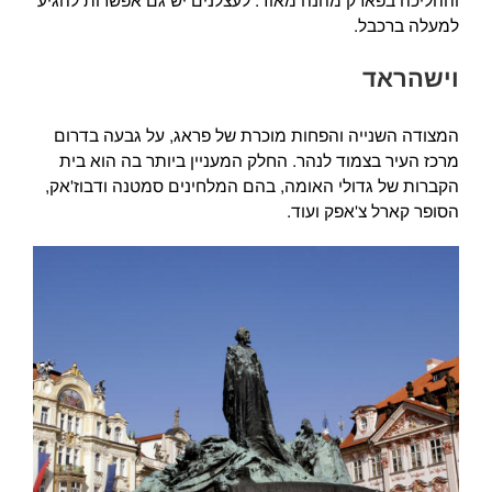
וההליכה בפארק מהנה מאוד. לעצלנים יש גם אפשרות להגיע
למעלה ברכבל.
וישהראד
המצודה השנייה והפחות מוכרת של פראג, על גבעה בדרום
מרכז העיר בצמוד לנהר. החלק המעניין ביותר בה הוא בית
הקברות של גדולי האומה, בהם המלחינים סמטנה ודבוז'אק,
הסופר קארל צ'אפק ועוד.