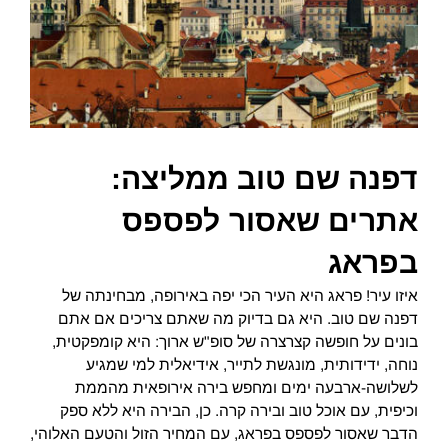
דפנה שם טוב ממליצה:
אתרים שאסור לפספס
בפראג
איזו עיר! פראג היא העיר הכי יפה באירופה, מבחינתה של
דפנה שם טוב. היא גם בדיוק מה שאתם צריכים אם אתם
בונים על חופשה קצרצרה של סופ"ש ארוך: היא קומפקטית,
נוחה, ידידותית, מונגשת לתייר, אידיאלית למי שמגיע
לשלושה-ארבעה ימים ומחפש בירה אירופאית מהממת
וכיפית, עם אוכל טוב ובירה קרה. כן, הבירה היא ללא ספק
הדבר שאסור לפספס בפראג, עם המחיר הזול והטעם האלוהי,