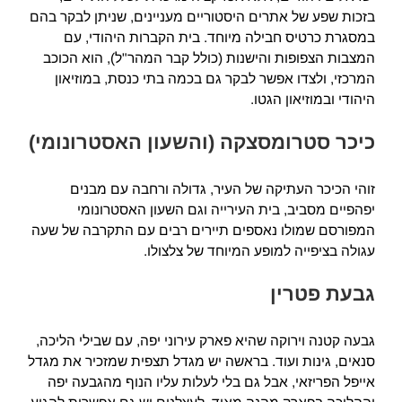
בזכות שפע של אתרים היסטוריים מעניינים, שניתן לבקר בהם
במסגרת כרטיס חבילה מיוחד. בית הקברות היהודי, עם
המצבות הצפופות והישנות (כולל קבר המהר"ל), הוא הכוכב
המרכזי, ולצדו אפשר לבקר גם בכמה בתי כנסת, במוזיאון
היהודי ובמוזיאון הגטו.
כיכר סטרומסצקה (והשעון האסטרונומי)
זוהי הכיכר העתיקה של העיר, גדולה ורחבה עם מבנים
יפהפיים מסביב, בית העירייה וגם השעון האסטרונומי
המפורסם שמולו נאספים תיירים רבים עם התקרבה של שעה
עגולה בציפייה למופע המיוחד של צלצולו.
גבעת פטרין
גבעה קטנה וירוקה שהיא פארק עירוני יפה, עם שבילי הליכה,
סנאים, גינות ועוד. בראשה יש מגדל תצפית שמזכיר את מגדל
אייפל הפריזאי, אבל גם בלי לעלות עליו הנוף מהגבעה יפה