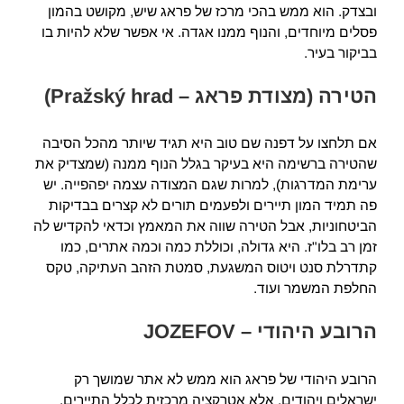
ובצדק. הוא ממש בהכי מרכז של פראג שיש, מקושט בהמון
פסלים מיוחדים, והנוף ממנו אגדה. אי אפשר שלא להיות בו
בביקור בעיר.
הטירה (מצודת פראג – Pražský hrad)
אם תלחצו על דפנה שם טוב היא תגיד שיותר מהכל הסיבה
שהטירה ברשימה היא בעיקר בגלל הנוף ממנה (שמצדיק את
ערימת המדרגות), למרות שגם המצודה עצמה יפהפייה. יש
פה תמיד המון תיירים ולפעמים תורים לא קצרים בבדיקות
הביטחוניות, אבל הטירה שווה את המאמץ וכדאי להקדיש לה
זמן רב בלו"ז. היא גדולה, וכוללת כמה וכמה אתרים, כמו
קתדרלת סנט ויטוס המשגעת, סמטת הזהב העתיקה, טקס
החלפת המשמר ועוד.
הרובע היהודי –
JOZEFOV
הרובע היהודי של פראג הוא ממש לא אתר שמושך רק
ישראלים ויהודים, אלא אטרקציה מרכזית לכלל התיירים,