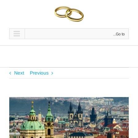
Ski
t
conten
Go to...
Next
Previous
View
Larger
Image