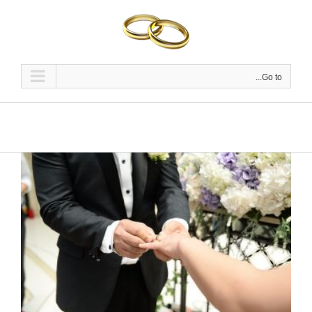
Ski
t
conten
Go to...