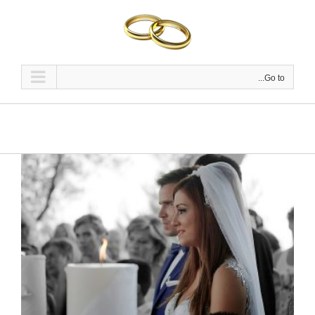
Ski
t
conten
Go to...