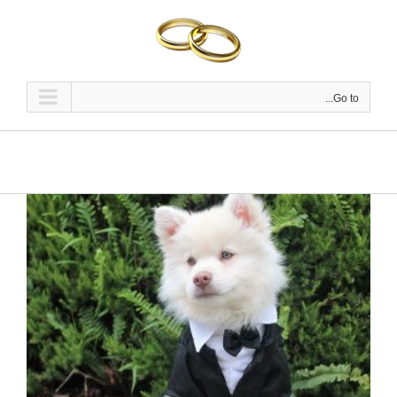
Ski
t
conten
Go to...