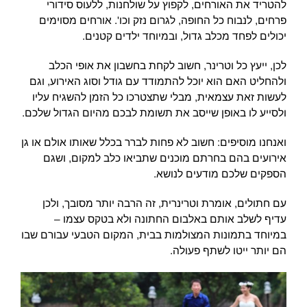
להטריד את האורחים, לקפוץ על שולחנות, ללעוס סידורי
פרחים, לנבוח כל החופה, לגרום נזק וכו'. אורחים מסוימים
יכולים לפחד מכלב גדול, ובמיוחד ילדים קטנים.
לכן, ייעץ כל וטרינר, חשוב לקחת בחשבון את אופי הכלב
ולהחליט האם הוא יוכל להתמודד עם גודל וסוג האירוע, וגם
לעשות זאת עצמאית, מבלי שתצטרכו כל הזמן להשגיח עליו
ולסייע לו באופן שייסב את תשומת לבכם מהיום הגדול שלכם.
ואנחנו מוסיפים: חשוב לא פחות לברר בכלל שאותו אולם או גן
אירועים בהם בחרתם מוכנים שתביאו כלב למקום, ושגם
הספקים שלכם מודעים לנושא.
עם חתולים, אומרת וטרינרית, זה הרבה יותר מסובך, ולכן
עדיף לשלב אותם באלבום החתונה ולא בטקס עצמו –
במיוחד בתמונות המצולמות בבית, המקום הטבעי עבורם שבו
הם יותר ייטו לשתף פעולה.