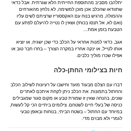
יתלהבו מסביב מהתוספת החייתית הלא שגרתית. אבל כדאי
שתוודאו שהכלב אכן מוכן למשימה, לא נלחץ מהאורחים
וההמולה, מרגיש בנוח עם האקססוריז שרציתם לשים עליו
(ואם לא, אל תנסו בכוח!) ושאין לו נטייה להיעלם לפתע עם
הטבעת בזמן אמת…
אגב, כדאי למנות אחראי על הכלב כדי שכן ישגיח, או יוציא
אותו לטייל, או ינקה אחריו במקרה הצורך – בחרו חבר טוב או
אפילו שכרו מוליך כלבים.
חיות בצילומי החתן-כלה
דברו עם הצלם מבעוד מועד וחישבו על רעיונות לשילוב הכלב
והחתול בתמונות. את הכלב ניתן לקחת איתכם לאתרים
שונים, בהנחה שאין זו שמורת טבע או מקום סגור שמגבילים
כניסה של בעלי חיים לשטחם. צילומים ביתיים הכי קל לעשות,
במיוחד עם החתול – בשטח הביתי, בנוחות ובאופן טבעי
לגמרי ולא מבוים מדי.