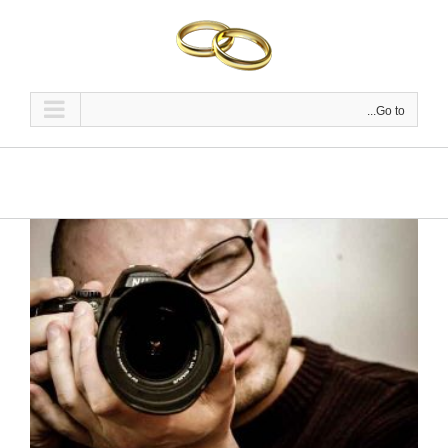
Ski
t
conten
Go to...